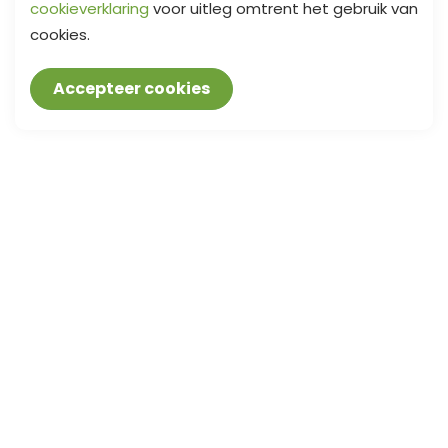
cookieverklaring
voor uitleg omtrent het gebruik van
Specialist in bedrukte
cookies.
tenten en visuals,
Accepteer cookies
waaronder:
Opblaasbare Tenten
Start/ Finish Bogen
Easy-Up Tenten
Beursstands & Presentatie
Tridome Tenten
Stertenten
Brochure Bedrijventerrein
Oosterveld