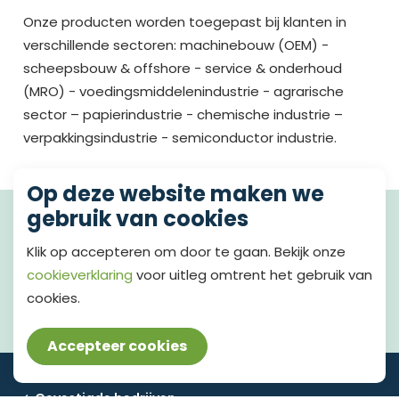
Onze producten worden toegepast bij klanten in
verschillende sectoren: machinebouw (OEM) -
scheepsbouw & offshore - service & onderhoud
(MRO) - voedingsmiddelenindustrie - agrarische
sector – papierindustrie - chemische industrie –
verpakkingsindustrie - semiconductor industrie.
Op deze website maken we
gebruik van cookies
Brochure Bedrijventerrein
Oosterveld
Klik op accepteren om door te gaan. Bekijk onze
cookieverklaring
voor uitleg omtrent het gebruik van
cookies.
Brochure Oosterveld
Accepteer cookies
Home
Gevestigde bedrijven