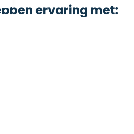
bben ervaring met:
Als onderdeel van het engineeringcontract modelleren we 
keurige 3D-modellen en ontwikkelen we de specifieke ins
 evenals isometrie met materiaalonderdelenlijsten.
le werkzaamheden worden uitgevoerd in overeenstemmin
gebied van veiligheid, gezondheid en milieubescherming, 
g met de kwaliteitsspecificaties, gecontroleerd door on
ligheid en kwaliteitsborging.
uw
: Van stadsverwarming tot aan hogedruk leidingsyste